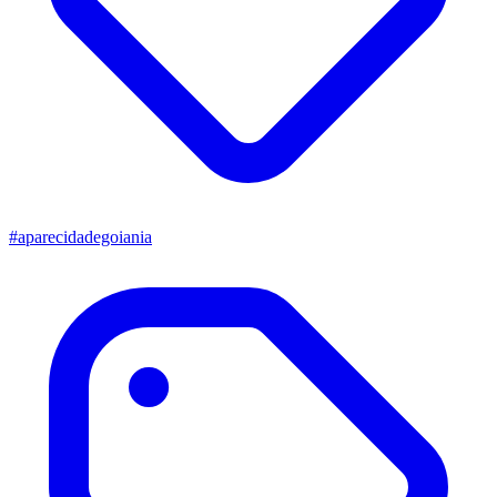
#aparecidadegoiania