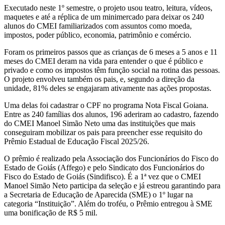
Executado neste 1º semestre, o projeto usou teatro, leitura, vídeos,
maquetes e até a réplica de um minimercado para deixar os 240
alunos do CMEI familiarizados com assuntos como moeda,
impostos, poder público, economia, patrimônio e comércio.
Foram os primeiros passos que as crianças de 6 meses a 5 anos e 11
meses do CMEI deram na vida para entender o que é público e
privado e como os impostos têm função social na rotina das pessoas.
O projeto envolveu também os pais, e, segundo a direção da
unidade, 81% deles se engajaram ativamente nas ações propostas.
Uma delas foi cadastrar o CPF no programa Nota Fiscal Goiana.
Entre as 240 famílias dos alunos, 196 aderiram ao cadastro, fazendo
do CMEI Manoel Simão Neto uma das instituições que mais
conseguiram mobilizar os pais para preencher esse requisito do
Prêmio Estadual de Educação Fiscal 2025/26.
O prêmio é realizado pela Associação dos Funcionários do Fisco do
Estado de Goiás (Affego) e pelo Sindicato dos Funcionários do
Fisco do Estado de Goiás (Sindifisco). É a 1ª vez que o CMEI
Manoel Simão Neto participa da seleção e já estreou garantindo para
a Secretaria de Educação de Aparecida (SME) o 1º lugar na
categoria “Instituição”. Além do troféu, o Prêmio entregou à SME
uma bonificação de R$ 5 mil.