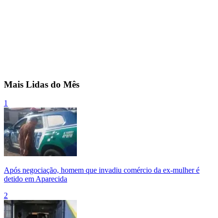
Mais Lidas do Mês
1
Após negociação, homem que invadiu comércio da ex-mulher é
detido em Aparecida
2