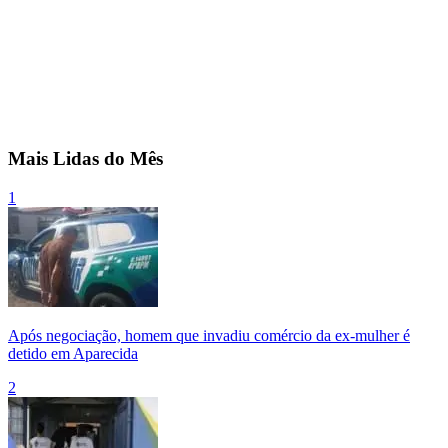
Mais Lidas do Mês
1
Após negociação, homem que invadiu comércio da ex-mulher é
detido em Aparecida
2