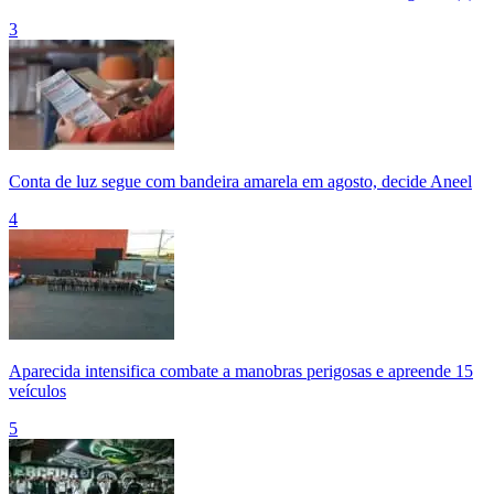
3
Conta de luz segue com bandeira amarela em agosto, decide Aneel
4
Aparecida intensifica combate a manobras perigosas e apreende 15
veículos
5