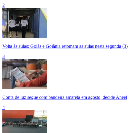
2
Volta às aulas: Goiás e Goiânia retomam as aulas nesta segunda (3)
3
Conta de luz segue com bandeira amarela em agosto, decide Aneel
4