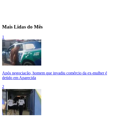
Mais Lidas do Mês
1
Após negociação, homem que invadiu comércio da ex-mulher é
detido em Aparecida
2