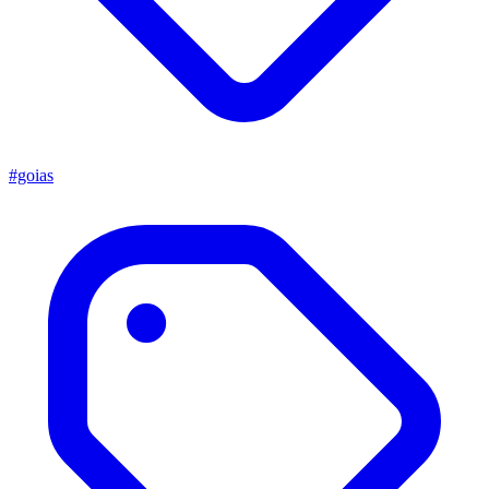
#goias