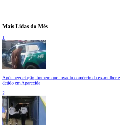
Mais Lidas do Mês
1
Após negociação, homem que invadiu comércio da ex-mulher é
detido em Aparecida
2