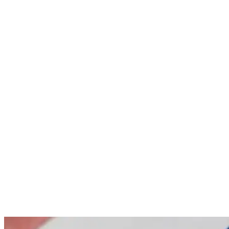
Nenhum resultado encontrado
↵ Enter para ver todos os resultados
ESC para fechar
Digite pelo menos 3 caracteres para buscar