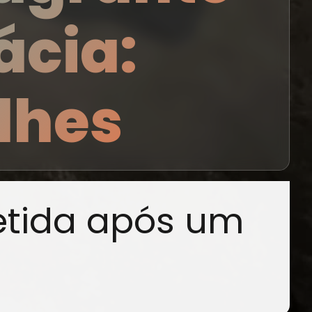
ácia:
lhes
etida após um