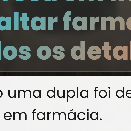
altar farm
dos os deta
 uma dupla foi d
 em farmácia.