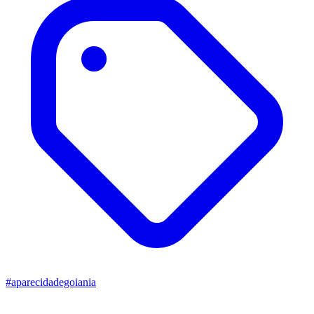
#aparecidadegoiania