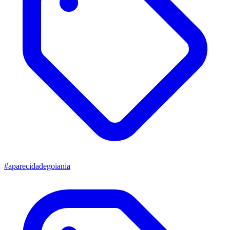
#aparecidadegoiania