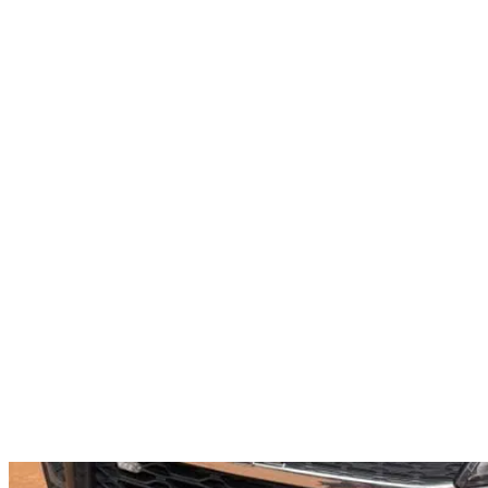
Nenhum resultado encontrado
↵ Enter para ver todos os resultados
ESC para fechar
Digite pelo menos 3 caracteres para buscar