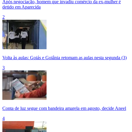
Após negociação, homem que invadiu comércio da ex-mulher é
detido em Aparecida
2
Volta às aulas: Goiás e Goiânia retomam as aulas nesta segunda (3)
3
Conta de luz segue com bandeira amarela em agosto, decide Aneel
4