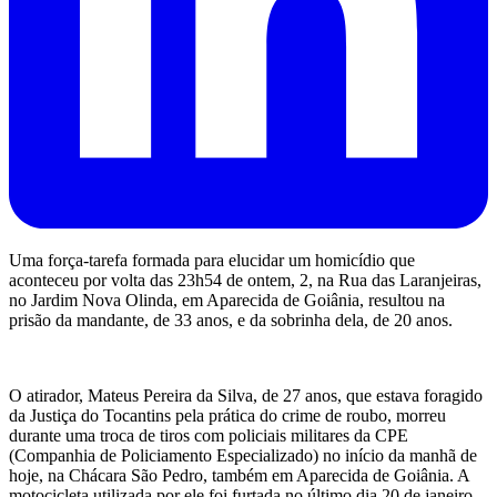
Uma força-tarefa formada para elucidar um homicídio que
aconteceu por volta das 23h54 de ontem, 2, na Rua das Laranjeiras,
no Jardim Nova Olinda, em Aparecida de Goiânia, resultou na
prisão da mandante, de 33 anos, e da sobrinha dela, de 20 anos.
O atirador, Mateus Pereira da Silva, de 27 anos, que estava foragido
da Justiça do Tocantins pela prática do crime de roubo, morreu
durante uma troca de tiros com policiais militares da CPE
(Companhia de Policiamento Especializado) no início da manhã de
hoje, na Chácara São Pedro, também em Aparecida de Goiânia. A
motocicleta utilizada por ele foi furtada no último dia 20 de janeiro,