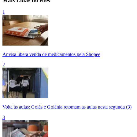
Mais Lidas do Mês
1
Anvisa libera venda de medicamentos pela Shopee
2
Volta às aulas: Goiás e Goiânia retomam as aulas nesta segunda (3)
3