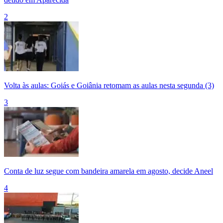
2
Volta às aulas: Goiás e Goiânia retomam as aulas nesta segunda (3)
3
Conta de luz segue com bandeira amarela em agosto, decide Aneel
4