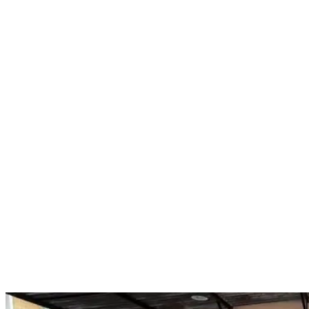
Nenhum resultado encontrado
↵ Enter para ver todos os resultados
ESC para fechar
Digite pelo menos 3 caracteres para buscar