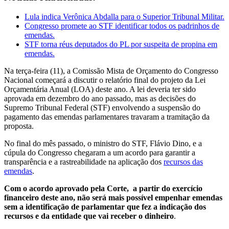
Lula indica Verônica Abdalla para o Superior Tribunal Militar.
Congresso promete ao STF identificar todos os padrinhos de
emendas.
STF torna réus deputados do PL por suspeita de propina em
emendas.
Na terça-feira (11), a Comissão Mista de Orçamento do Congresso
Nacional começará a discutir o relatório final do projeto da Lei
Orçamentária Anual (LOA) deste ano. A lei deveria ter sido
aprovada em dezembro do ano passado, mas as decisões do
Supremo Tribunal Federal (STF) envolvendo a suspensão do
pagamento das emendas parlamentares travaram a tramitação da
proposta.
No final do mês passado, o ministro do STF, Flávio Dino, e a
cúpula do Congresso chegaram a um acordo para garantir a
transparência e a rastreabilidade na aplicação dos
recursos das
emendas
.
Com o acordo aprovado pela Corte, a partir do exercício
financeiro deste ano, não será mais possível empenhar emendas
sem a identificação de parlamentar que fez a indicação dos
recursos e da entidade que vai receber o dinheiro
.