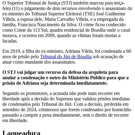
O Superior Tribunal de Justiça (STJ) também marcou para terça-
feira (11) o julgamento de dois recursos envolvendo o assassinato do
ex-ministro do Tribunal Superior Eleitoral (TSE) José Guilherme
Villela, a esposa dele, Maria Carvalho Villela, e a empregada da
família, Francisca Nascimento da Silva. O crime ficou conhecido
como Crime da 113 Sul, quadra residencial de Brasília onde o casal
morava, e ocorreu em 2009, quando as vítimas foram mortas a
facadas.
Em 2019, a filha do ex-ministro, Adriana Vilela, foi condenada a 60
anos de prisão pelo
Tribunal do Júri de Brasília
sob acusação de
atuar como mandante dos assassinatos.
O STJ vai julgar um recurso da defesa da arquiteta para
anular a condenação e outro do Ministério Público para que a
prisão de Adriana seja determinada imediatamente.
Segundo os promotores, a acusada não pode mais recorrer em
liberdade após a decisão do Supremo que validou prisões imediatas
de condenados pelo Tribunal do Júri. Com a decisão, proferida em
setembro de 2024, criminosos que forem condenados por homicídio
passarão a cumprir a pena imediatamente, sem o direito de recorrer
em liberdade.
Laqueadura