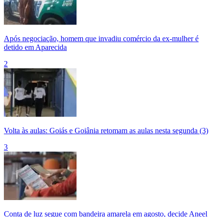
Após negociação, homem que invadiu comércio da ex-mulher é
detido em Aparecida
2
Volta às aulas: Goiás e Goiânia retomam as aulas nesta segunda (3)
3
Conta de luz segue com bandeira amarela em agosto, decide Aneel