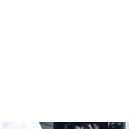
Nenhum resultado encontrado
↵ Enter para ver todos os resultados
ESC para fechar
Digite pelo menos 3 caracteres para buscar