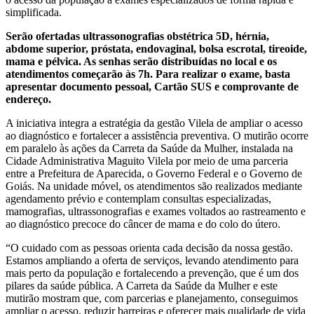
simplificada.
Serão ofertadas ultrassonografias obstétrica 5D, hérnia,
abdome superior, próstata, endovaginal, bolsa escrotal, tireoide,
mama e pélvica. As senhas serão distribuídas no local e os
atendimentos começarão às 7h. Para realizar o exame, basta
apresentar documento pessoal, Cartão SUS e comprovante de
endereço.
A iniciativa integra a estratégia da gestão Vilela de ampliar o acesso
ao diagnóstico e fortalecer a assistência preventiva. O mutirão ocorre
em paralelo às ações da Carreta da Saúde da Mulher, instalada na
Cidade Administrativa Maguito Vilela por meio de uma parceria
entre a Prefeitura de Aparecida, o Governo Federal e o Governo de
Goiás. Na unidade móvel, os atendimentos são realizados mediante
agendamento prévio e contemplam consultas especializadas,
mamografias, ultrassonografias e exames voltados ao rastreamento e
ao diagnóstico precoce do câncer de mama e do colo do útero.
“O cuidado com as pessoas orienta cada decisão da nossa gestão.
Estamos ampliando a oferta de serviços, levando atendimento para
mais perto da população e fortalecendo a prevenção, que é um dos
pilares da saúde pública. A Carreta da Saúde da Mulher e este
mutirão mostram que, com parcerias e planejamento, conseguimos
ampliar o acesso, reduzir barreiras e oferecer mais qualidade de vida