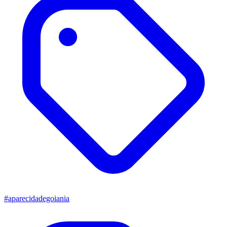
#aparecidadegoiania