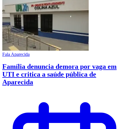
Fala Aparecida
Família denuncia demora por vaga em
UTI e critica a saúde pública de
Aparecida