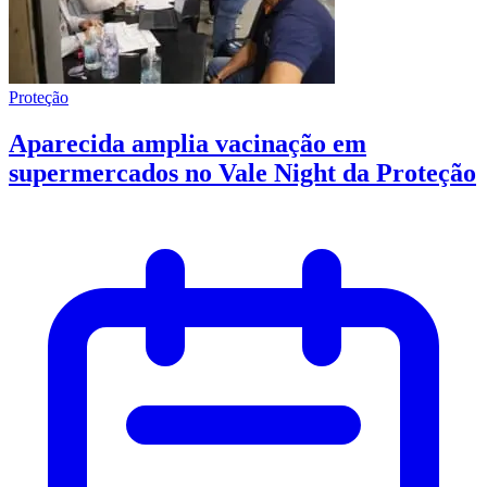
Proteção
Aparecida amplia vacinação em
supermercados no Vale Night da Proteção