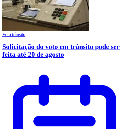
Voto trânsito
Solicitação do voto em trânsito pode ser
feita até 20 de agosto