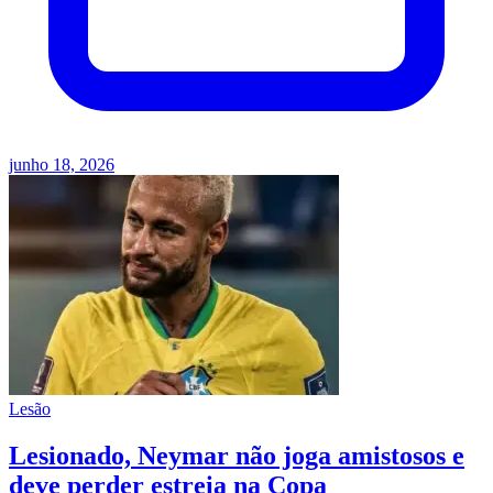
junho 18, 2026
Lesão
Lesionado, Neymar não joga amistosos e
deve perder estreia na Copa