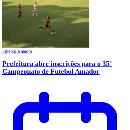
Futebol Amador
Prefeitura abre inscrições para o 35º
Campeonato de Futebol Amador