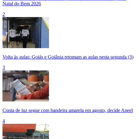
Natal do Bem 2026
2
Volta às aulas: Goiás e Goiânia retomam as aulas nesta segunda (3)
3
Conta de luz segue com bandeira amarela em agosto, decide Aneel
4