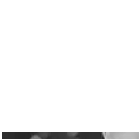
Nenhum resultado encontrado
↵ Enter para ver todos os resultados
ESC para fechar
Digite pelo menos 3 caracteres para buscar