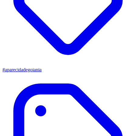
#aparecidadegoiania