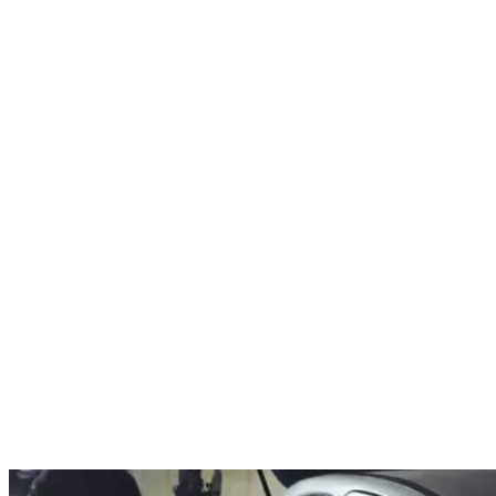
Nenhum resultado encontrado
↵ Enter para ver todos os resultados
ESC para fechar
Digite pelo menos 3 caracteres para buscar