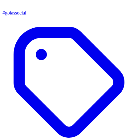
#goiassocial