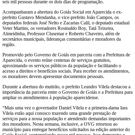
seis mil pessoas durante os dois dias de programação.
Acompanharam a abertura do Goiás Social em Aparecida o ex-
prefeito Gustavo Mendanha, o vice-prefeito João Campos, os
deputados federais José Nelto e Zacarias Calil, o deputado estadual
Veter Martins, os vereadores Rosinaldo Boy, Tatá Teixeira,
Almeidinha, Professor Clusemar e Roberto Chaveiro, além de
secretários municipais, lideranças comunitárias e moradores da
região.
Promovido pelo Governo de Goiás em parceria com a Prefeitura de
Aparecida, o evento reúne centenas de serviços gratuitos,
aproximando os serviços públicos da população e facilitando o
acesso a direitos e benefícios sociais. Para receber os atendimentos,
os moradores devem apresentar documentos pessoais.
Durante a abertura do mutirão, o prefeito Leandro Vilela destacou a
importância da parceria entre o Governo de Goiás e a Prefeitura para
ampliar os atendimentos à população aparecidense.
“Mais uma vez o governador Daniel Vilela e a primeira-dama Iara
Vilela estão aqui conosco trazendo uma grande prestação de
serviços para a nossa população e atendendo demandas importantes
dos moradores. Nesta semana, inclusive, a OVG retornou ao
município para entregar benefícios solicitados na edição anterior do
Goiás Social, contemplando quase mil pessoas. Isso demonstra o