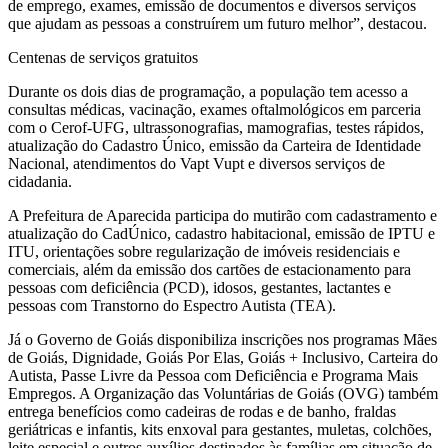
de emprego, exames, emissão de documentos e diversos serviços
que ajudam as pessoas a construírem um futuro melhor”, destacou.
Centenas de serviços gratuitos
Durante os dois dias de programação, a população tem acesso a
consultas médicas, vacinação, exames oftalmológicos em parceria
com o Cerof-UFG, ultrassonografias, mamografias, testes rápidos,
atualização do Cadastro Único, emissão da Carteira de Identidade
Nacional, atendimentos do Vapt Vupt e diversos serviços de
cidadania.
A Prefeitura de Aparecida participa do mutirão com cadastramento e
atualização do CadÚnico, cadastro habitacional, emissão de IPTU e
ITU, orientações sobre regularização de imóveis residenciais e
comerciais, além da emissão dos cartões de estacionamento para
pessoas com deficiência (PCD), idosos, gestantes, lactantes e
pessoas com Transtorno do Espectro Autista (TEA).
Já o Governo de Goiás disponibiliza inscrições nos programas Mães
de Goiás, Dignidade, Goiás Por Elas, Goiás + Inclusivo, Carteira do
Autista, Passe Livre da Pessoa com Deficiência e Programa Mais
Empregos. A Organização das Voluntárias de Goiás (OVG) também
entrega benefícios como cadeiras de rodas e de banho, fraldas
geriátricas e infantis, kits enxoval para gestantes, muletas, colchões,
leite especial e outros auxílios destinados às famílias em situação de