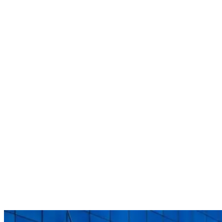
Nenhum resultado encontrado
↵ Enter para ver todos os resultados
ESC para fechar
Digite pelo menos 3 caracteres para buscar