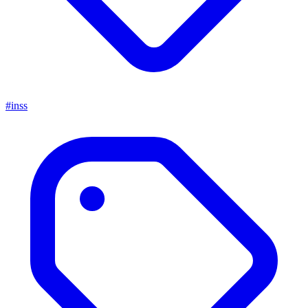
#inss