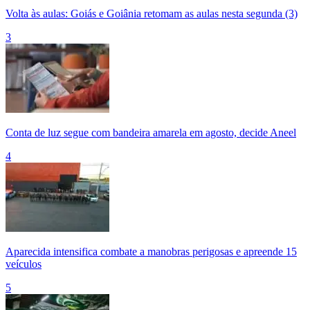
Volta às aulas: Goiás e Goiânia retomam as aulas nesta segunda (3)
3
Conta de luz segue com bandeira amarela em agosto, decide Aneel
4
Aparecida intensifica combate a manobras perigosas e apreende 15
veículos
5