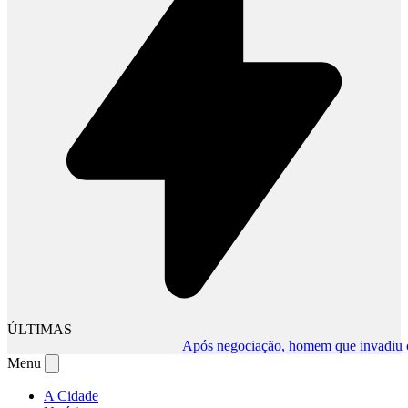
ÚLTIMAS
Após negociação, homem que invadiu comér
Menu
A Cidade