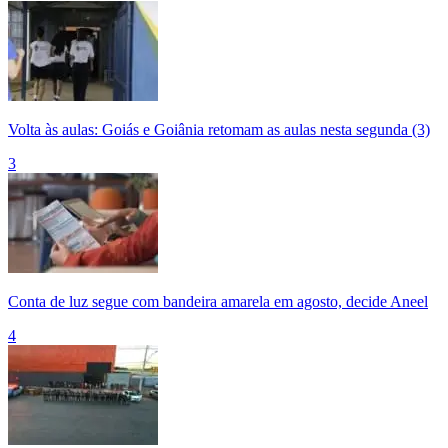
Volta às aulas: Goiás e Goiânia retomam as aulas nesta segunda (3)
3
Conta de luz segue com bandeira amarela em agosto, decide Aneel
4