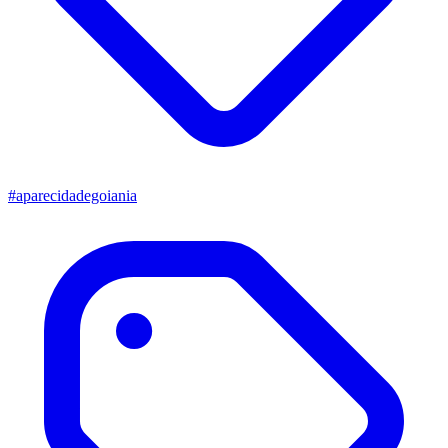
#aparecidadegoiania