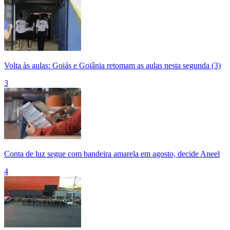
Volta às aulas: Goiás e Goiânia retomam as aulas nesta segunda (3)
3
Conta de luz segue com bandeira amarela em agosto, decide Aneel
4