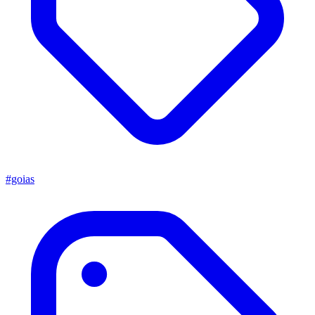
#goias