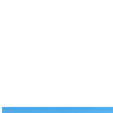
Nenhum resultado encontrado
↵ Enter para ver todos os resultados
ESC para fechar
Digite pelo menos 3 caracteres para buscar