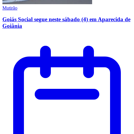
Mutirão
Goiás Social segue neste sábado (4) em Aparecida de
Goiânia