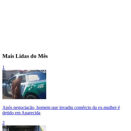
Mais Lidas do Mês
1
Após negociação, homem que invadiu comércio da ex-mulher é
detido em Aparecida
2