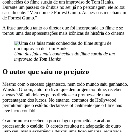
conhecidas do filme surgiu de um improviso de Tom Hanks.
Durante um passeio de ônibus no set, já no personagem, ele soltou
casualmente: “Meu nome é Forrest Gump. As pessoas me chamam
de Forrest Gump.”
A frase agradou tanto ao diretor que foi incorporada ao filme e se
tornou uma das apresentações mais icônicas da história do cinema.
Uma das falas mais conhecidas do filme surgiu de um
improviso de Tom Hanks
O autor que saiu no prejuízo
Mesmo com o sucesso gigantesco, nem todo mundo saiu ganhando.
Winston Groom, autor do livro que deu origem ao filme, recebeu
apenas 350 mil dólares pelos direitos e a promessa de uma
porcentagem dos lucros. No entanto, contratos de Hollywood
permitiram que o estúdio declarasse oficialmente que o filme não
teve lucro contábil.
O autor nunca recebeu a porcentagem prometida e acabou
processando o estúdio. O acordo resultou na adaptação de outro
livro seu, mas a experiência deixou uma lição amarga, registrada