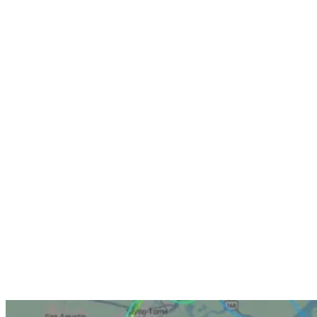
Nenhum resultado encontrado
↵ Enter para ver todos os resultados
ESC para fechar
Digite pelo menos 3 caracteres para buscar