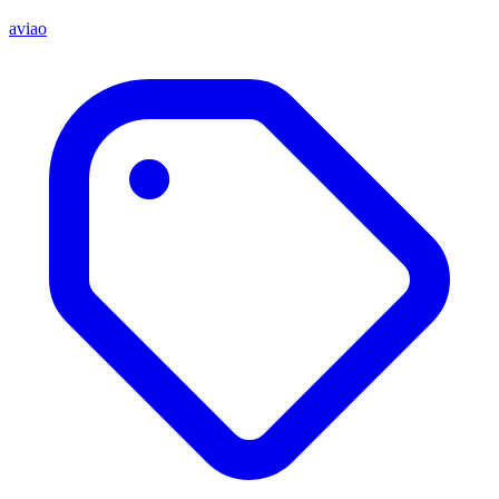
aviao