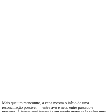
Mais que um reencontro, a cena mostra o início de uma
reconciliação possível — entre avó e neta, entre passado e
presente. A jovem será internada em estado grave após sofrer uma