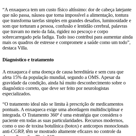
“A enxaqueca tem um custo físico altíssimo: dor de cabeça latejante
que não passa, náusea que torna impossível a alimentação, tontura
que transforma tarefas simples em grandes desafios, luminosidade e
som que torturam a pessoa, confusão e lentidão cerebral, palavras
que travam no meio da fala, rigidez no pescoço e corpo
sobrecarregado pela fadiga. Tudo isso contribui para aumentar ainda
mais os quadros de estresse e compromete a saúde como um todo”,
destaca Villa.
Diagnóstico e tratamento
A enxaqueca é uma doença de causa hereditária e sem cura que
afeta 15% da população mundial, segundo a OMS. Apesar da
gravidade da condição, ainda há muito desconhecimento sobre o
diagnóstico correto, que deve ser feito por neurologistas
especializados.
“O tratamento ideal não se limita à prescrição de medicamentos
pontuais. A enxaqueca exige uma abordagem multidisciplinar e
integrada. O Tratamento 360º é uma estratégia que considera o
paciente em todas as suas particularidades. Recursos modernos,
como o uso de toxina botulínica (botox) e anticorpos monoclonais
anti-CGRP, têm se mostrado altamente eficazes no controle da