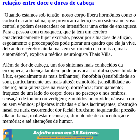
relação entre doce e dores de cabeça
“Quando estamos sob tensão, nosso corpo libera hormônios como o
cortisol e a adrenalina, que provocam alterações no sistema nervoso
central e podem desencadear ou intensificar uma crise de enxaqueca.
Para a pessoa com enxaqueca, que já tem um cérebro
caracteristicamente hiper excitado, passar por situações de aflição,
esgotamento e preocupações pode piorar um quadro que ela já vive,
deixando o cérebro ainda mais em sofrimento e, com isso, mais
sintomático”, explica a médica neurologista Thais Villa.
Além da dor de cabeça, um dos sintomas mais conhecidos da
enxaqueca, a doença também pode provocar fotofobia (sensibilidade
à luz, especialmente às mais brilhantes); fonofobia (sensibilidade ao
som, particularmente aos mais altos); osmofobia (sensibilidade ao
cheiro); aura (alterações na visão); dormência; formigamento;
fraqueza de um lado do corpo; dores no pescoço e nos ombros;
sensação de tontura ou vertigem; zumbidos no ouvido; náusea, com
ou sem vômitos; pálpebras inchadas e olhos lacrimejantes; obstrução
nasal ou nariz escorrendo; dor facial; bruxismo; taquicardia; pressão
alta ou baixa; mal-estar e cansaço; dificuldade de concentração e
memória; e até alterações de humor.