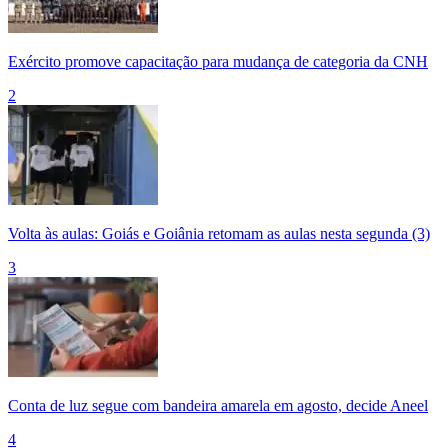
Exército promove capacitação para mudança de categoria da CNH
2
Volta às aulas: Goiás e Goiânia retomam as aulas nesta segunda (3)
3
Conta de luz segue com bandeira amarela em agosto, decide Aneel
4