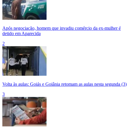
Após negociação, homem que invadiu comércio da ex-mulher é
detido em Aparecida
2
Volta às aulas: Goiás e Goiânia retomam as aulas nesta segunda (3)
3