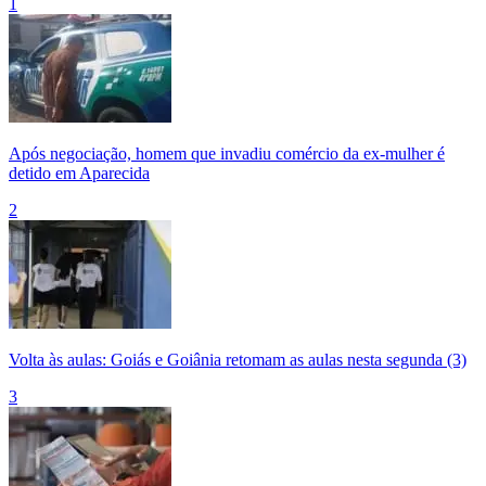
1
Após negociação, homem que invadiu comércio da ex-mulher é
detido em Aparecida
2
Volta às aulas: Goiás e Goiânia retomam as aulas nesta segunda (3)
3