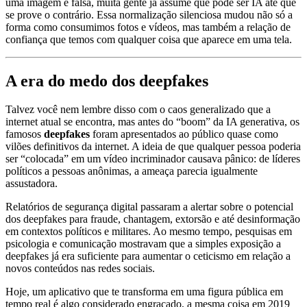
uma imagem é falsa, muita gente já assume que pode ser IA até que
se prove o contrário. Essa normalização silenciosa mudou não só a
forma como consumimos fotos e vídeos, mas também a relação de
confiança que temos com qualquer coisa que aparece em uma tela.
A era do medo dos deepfakes
Talvez você nem lembre disso com o caos generalizado que a
internet atual se encontra, mas antes do “boom” da IA generativa, os
famosos
deepfakes
foram apresentados ao público quase como
vilões definitivos da internet. A ideia de que qualquer pessoa poderia
ser “colocada” em um vídeo incriminador causava pânico: de líderes
políticos a pessoas anônimas, a ameaça parecia igualmente
assustadora.
Relatórios de segurança digital passaram a alertar sobre o potencial
dos deepfakes para fraude, chantagem, extorsão e até desinformação
em contextos políticos e militares. Ao mesmo tempo, pesquisas em
psicologia e comunicação mostravam que a simples exposição a
deepfakes já era suficiente para aumentar o ceticismo em relação a
novos conteúdos nas redes sociais.
Hoje, um aplicativo que te transforma em uma figura pública em
tempo real é algo considerado engraçado, a mesma coisa em 2019