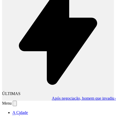
ÚLTIMAS
Após negociação, homem que invadiu comér
Menu
A Cidade