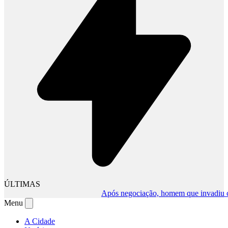
ÚLTIMAS
Após negociação, homem que invadiu comér
Menu
A Cidade