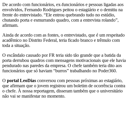
De acordo com funcionários, ex-funcionários e pessoas ligadas aos
envolvidos, Fernando Rodrigues peitou o estagiário e o demitiu na
frente do entrevistado. “Ele entrou quebrando tudo no estúdio,
chutando porta e esmurrando quadro, com a entrevista rolando”,
afirmam.
Ainda de acordo com as fontes, o entrevistado, que é um respeitado
acadêmico no Distrito Federal, teria ficado branco e trêmulo com
toda a situação.
O escândalo causado por FR teria sido tão grande que a batida da
porta derrubou quadros com mensagens motivacionais que ele havia
pendurado nas paredes da empresa. O chefe também teria dito aos
funcionários que só haviam “burros” trabalhando no Poder360.
O
portal LeoDias
conversou com pessoas próximas ao estagiário,
que afirmam que o jovem registrou um boletim de ocorrência contra
o chefe. À nossa reportagem, disseram também que o universitário
não vai se manifestar no momento.