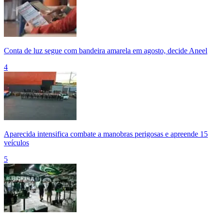
Conta de luz segue com bandeira amarela em agosto, decide Aneel
4
Aparecida intensifica combate a manobras perigosas e apreende 15
veículos
5