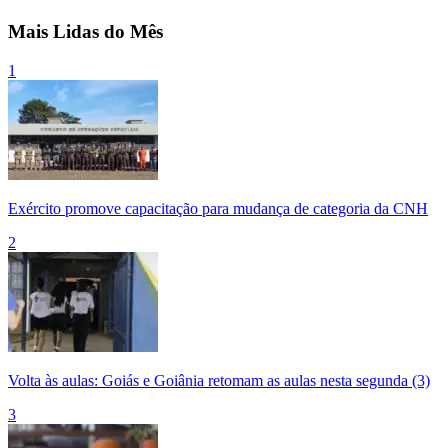
Mais Lidas do Mês
1
Exército promove capacitação para mudança de categoria da CNH
2
Volta às aulas: Goiás e Goiânia retomam as aulas nesta segunda (3)
3