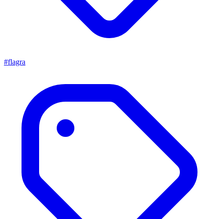
#flagra