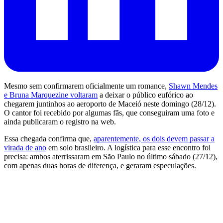
Mesmo sem confirmarem oficialmente um romance,
Shawn Mendes
e Bruna Marquezine voltaram
a deixar o público eufórico ao
chegarem juntinhos ao aeroporto de Maceió neste domingo (28/12).
O cantor foi recebido por algumas fãs, que conseguiram uma foto e
ainda publicaram o registro na web.
Essa chegada confirma que,
aparentemente, os dois devem passar a
virada de ano
em solo brasileiro. A logística para esse encontro foi
precisa: ambos aterrissaram em São Paulo no último sábado (27/12),
com apenas duas horas de diferença, e geraram especulações.