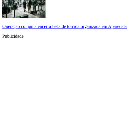
Operação conjunta encerra festa de torcida organizada em Aparecida
Publicidade