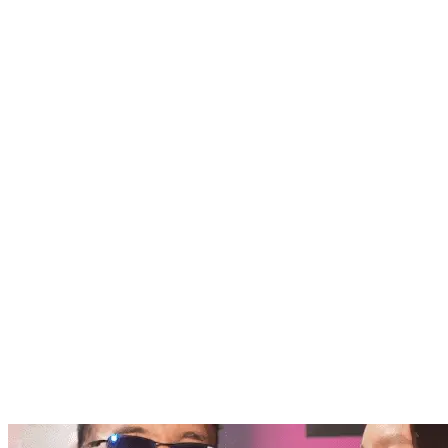
Nenhum resultado encontrado
↵ Enter para ver todos os resultados
ESC para fechar
Digite pelo menos 3 caracteres para buscar