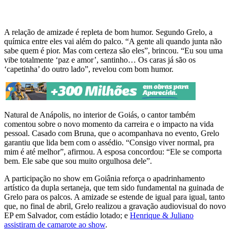
A relação de amizade é repleta de bom humor. Segundo Grelo, a
química entre eles vai além do palco. “A gente ali quando junta não
sabe quem é pior. Mas com certeza são eles”, brincou. “Eu sou uma
vibe totalmente ‘paz e amor’, santinho… Os caras já são os
‘capetinha’ do outro lado”, revelou com bom humor.
Natural de Anápolis, no interior de Goiás, o cantor também
comentou sobre o novo momento da carreira e o impacto na vida
pessoal. Casado com Bruna, que o acompanhava no evento, Grelo
garantiu que lida bem com o assédio. “Consigo viver normal, pra
mim é até melhor”, afirmou. A esposa concordou: “Ele se comporta
bem. Ele sabe que sou muito orgulhosa dele”.
A participação no show em Goiânia reforça o apadrinhamento
artístico da dupla sertaneja, que tem sido fundamental na guinada de
Grelo para os palcos. A amizade se estende de igual para igual, tanto
que, no final de abril, Grelo realizou a gravação audiovisual do novo
EP em Salvador, com estádio lotado; e
Henrique & Juliano
assistiram de camarote ao show
.