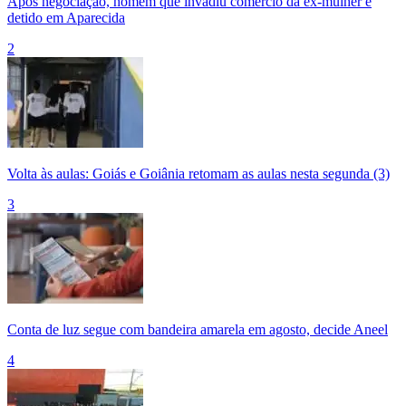
Após negociação, homem que invadiu comércio da ex-mulher é
detido em Aparecida
2
Volta às aulas: Goiás e Goiânia retomam as aulas nesta segunda (3)
3
Conta de luz segue com bandeira amarela em agosto, decide Aneel
4