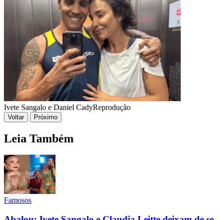
Ivete Sangalo e Daniel Cady
Reprodução
Voltar
Próximo
Leia Também
Famosos
Abalou: Ivete Sangalo e Claudia Leitte deixam de se