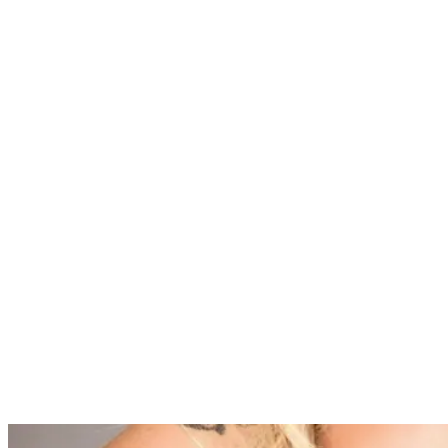
Nenhum resultado encontrado
↵ Enter para ver todos os resultados
ESC para fechar
Digite pelo menos 3 caracteres para buscar