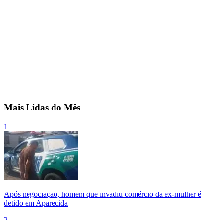
Mais Lidas do Mês
1
Após negociação, homem que invadiu comércio da ex-mulher é
detido em Aparecida
2