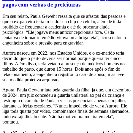
pagos com verbas de prefeituras
Em seu relato, Paula Gewehr ressalta que se afastou das pessoas e
que o ex-parceiro teria trocado seu chip de celular, além de tê-la
proibido de frequentar a academia e até de procurar ajuda
psicológica. “Ele jogava meus anticoncepcionais fora. Cada
tentativa de tomar o remédio virava uma briga feia”, acrescentou a
engenheira sobre a pressão para engravidar.
Aurora nasceu em 2022, nos Estados Unidos, e o ex-marido teria
decidido que o parto deveria ser normal porque queria ter cinco
filhos. Além disso, teria vetado a presença de médicos homens no
trabalho de parto, que durou 15 horas. Dois anos após o fim do
relacionamento, a engenheira registrou o caso de abuso, mas teve
sua medida protetiva arquivada.
Agora, Paula Gewehr luta pela guarda da filha, já que, em dezembro
de 2024, um juiz concedeu a guarda unilateral ao pai da criança e
restringiu o contato de Paula a visitas presenciais apenas em julho,
durante as férias escolares. “Nunca impedi ele de ver a Aurora. Ele
liga toda quarta por vídeo, combinamos finais de semana alternados,
tudo extrajudicialmente. Não há motivo pra me tirarem ela”,
pontuou.