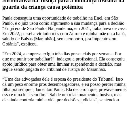
Justificativa da Justiça para a mudança drástica na
guarda da criança causa polêmica
Paula conseguiu uma oportunidade de trabalho na Enel, em São
Paulo, e o juiz usou como argumento a sua mudança para a decisão.
“Eu já era de São Paulo. Na pandemia, em 2021, trabalhava de casa.
Em 2022, passei a vir todo mês com Aurora e minha mãe ou a babá,
saindo de Balsas [Maranhão], sem aeroporto, pra Imperatriz ou
Goiânia”, explicou.
“Em 2024, a empresa exigiu três dias presenciais por semana. Por
que me punir por trabalhar?”, indagou a profissional. Ela conseguiu
apoio jurídico para obter uma liminar suspendendo a decisão, mas
segue sendo julgada no Tribunal de Justiça do Maranhão.
“Uma das advogadas dele é esposa do presidente do Tribunal. Isso
dá um peso enorme pros desembargadores, e eu posso perder minha
filha pra sempre”, lamentou Paula. Ela declarou que, provavelmente,
essa é uma luta sem fim. “Saí de um relacionamento abusivo, mas
ele ainda controla minha vida por decisões judiciais”, sentenciou.