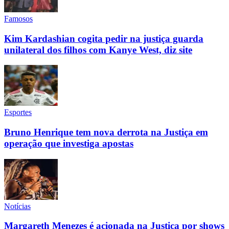
Famosos
Kim Kardashian cogita pedir na justiça guarda
unilateral dos filhos com Kanye West, diz site
Esportes
Bruno Henrique tem nova derrota na Justiça em
operação que investiga apostas
Notícias
Margareth Menezes é acionada na Justiça por shows