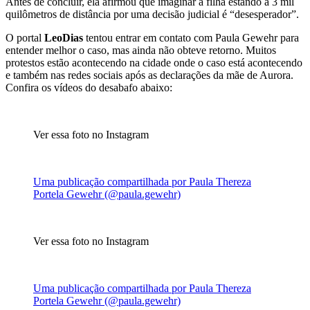
Antes de concluir, ela afirmou que imaginar a filha estando a 3 mil
quilômetros de distância por uma decisão judicial é “desesperador”.
O portal
LeoDias
tentou entrar em contato com Paula Gewehr para
entender melhor o caso, mas ainda não obteve retorno. Muitos
protestos estão acontecendo na cidade onde o caso está acontecendo
e também nas redes sociais após as declarações da mãe de Aurora.
Confira os vídeos do desabafo abaixo:
Ver essa foto no Instagram
Uma publicação compartilhada por Paula Thereza
Portela Gewehr (@paula.gewehr)
Ver essa foto no Instagram
Uma publicação compartilhada por Paula Thereza
Portela Gewehr (@paula.gewehr)