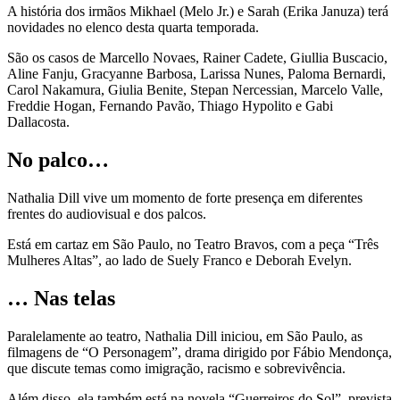
A história dos irmãos Mikhael (Melo Jr.) e Sarah (Erika Januza) terá
novidades no elenco desta quarta temporada.
São os casos de Marcello Novaes, Rainer Cadete, Giullia Buscacio,
Aline Fanju, Gracyanne Barbosa, Larissa Nunes, Paloma Bernardi,
Carol Nakamura, Giulia Benite, Stepan Nercessian, Marcelo Valle,
Freddie Hogan, Fernando Pavão, Thiago Hypolito e Gabi
Dallacosta.
No palco…
Nathalia Dill vive um momento de forte presença em diferentes
frentes do audiovisual e dos palcos.
Está em cartaz em São Paulo, no Teatro Bravos, com a peça “Três
Mulheres Altas”, ao lado de Suely Franco e Deborah Evelyn.
… Nas telas
Paralelamente ao teatro, Nathalia Dill iniciou, em São Paulo, as
filmagens de “O Personagem”, drama dirigido por Fábio Mendonça,
que discute temas como imigração, racismo e sobrevivência.
Além disso, ela também está na novela “Guerreiros do Sol”, prevista