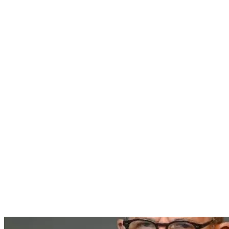
Nenhum resultado encontrado
↵ Enter para ver todos os resultados
ESC para fechar
Digite pelo menos 3 caracteres para buscar