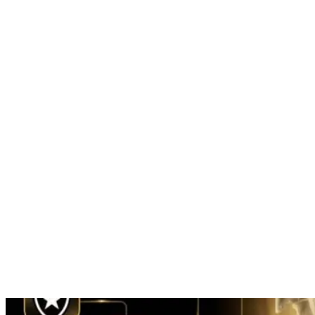
Nenhum resultado encontrado
↵ Enter para ver todos os resultados
ESC para fechar
Digite pelo menos 3 caracteres para buscar