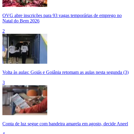
OVG abre inscrições para 93 vagas temporárias de emprego no
Natal do Bem 2026
2
Volta às aulas: Goiás e Goiânia retomam as aulas nesta segunda (3)
3
Conta de luz segue com bandeira amarela em agosto, decide Aneel
4