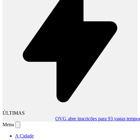
ÚLTIMAS
OVG abre inscrições para 93 vagas temporári
Menu
A Cidade