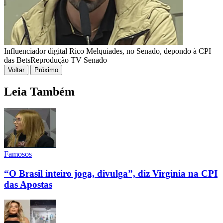
Influenciador digital Rico Melquiades, no Senado, depondo à CPI
das Bets
Reprodução TV Senado
Voltar
Próximo
Leia Também
Famosos
“O Brasil inteiro joga, divulga”, diz Virginia na CPI
das Apostas