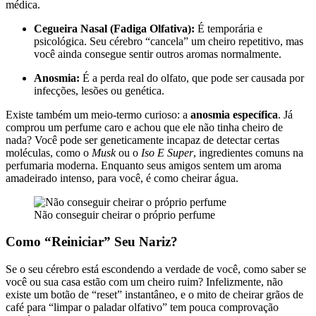
médica.
Cegueira Nasal (Fadiga Olfativa):
É temporária e
psicológica. Seu cérebro “cancela” um cheiro repetitivo, mas
você ainda consegue sentir outros aromas normalmente.
Anosmia:
É a perda real do olfato, que pode ser causada por
infecções, lesões ou genética.
Existe também um meio-termo curioso: a
anosmia específica
. Já
comprou um perfume caro e achou que ele não tinha cheiro de
nada? Você pode ser geneticamente incapaz de detectar certas
moléculas, como o
Musk
ou o
Iso E Super
, ingredientes comuns na
perfumaria moderna. Enquanto seus amigos sentem um aroma
amadeirado intenso, para você, é como cheirar água.
Não conseguir cheirar o próprio perfume
Como “Reiniciar” Seu Nariz?
Se o seu cérebro está escondendo a verdade de você, como saber se
você ou sua casa estão com um cheiro ruim? Infelizmente, não
existe um botão de “reset” instantâneo, e o mito de cheirar grãos de
café para “limpar o paladar olfativo” tem pouca comprovação