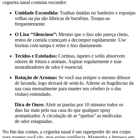
cegueira nasal costuma esconder:
Umidade Escondida:
Toalhas úmidas no banheiro e esponjas
velhas na pia são fábricas de bactérias. Troque-as
frequentemente.
O Lixo “Silencioso”:
Mesmo que o lixo não pareça cheio,
restos de comida começam a decompor rapidamente. Use
lixeiras com tampa e retire o lixo diariamente.
Tecidos e Estofados:
Cortinas, tapetes e sofás absorvem
odores de fritura e animais. Aspirar regularmente e usar
neutralizadores de odor é essencial.
Rotação de Aromas:
Se você usa sempre o mesmo difusor
de lavanda, logo deixará de senti-lo. Alterne as fragrâncias da
sua casa mensalmente para manter seu cérebro (e o das
visitas) estimulado.
Dica de Ouro:
Abrir as janelas por 10 minutos todos os
dias faz mais pela sua casa do que qualquer spray
aromatizador. A circulação de ar “quebra” as moléculas
de odor estagnadas.
No fim das contas, a cegueira nasal é um superpoder do seu corpo
para manter você são, mas exige vigilância. Mantenha a limpeza em