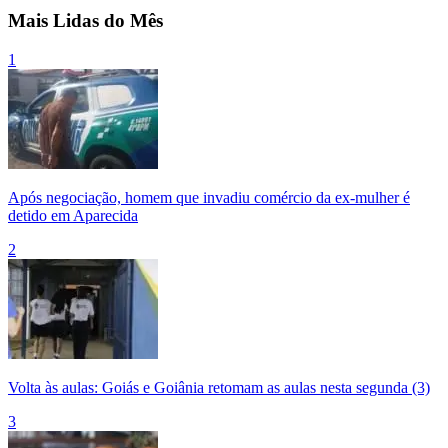
Mais Lidas do Mês
1
Após negociação, homem que invadiu comércio da ex-mulher é
detido em Aparecida
2
Volta às aulas: Goiás e Goiânia retomam as aulas nesta segunda (3)
3