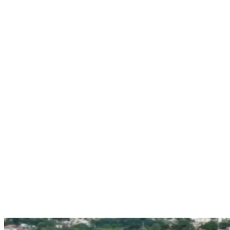
Nenhum resultado encontrado
↵ Enter para ver todos os resultados
ESC para fechar
Digite pelo menos 3 caracteres para buscar